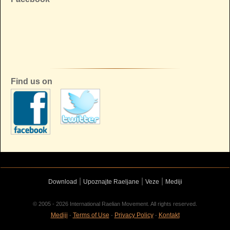
Find us on
|
|
|
Download
Upoznajte Raeljane
Veze
Mediji
© 2005 - 2026 International Raelian Movement. All rights reserved.
Mediji
Terms of Use
Privacy Policy
Kontakt
-
-
-