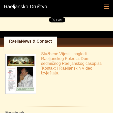
≡
Raeljansko Društvo
RaeliaNews & Contact
Službene Vijesti i pogledi
Raeljanskog Pokreta. Dom
sedmičnog Raeljanskog časopisa
'Kontakt' i Raeljanskih Video
izvještaja.
Facebook